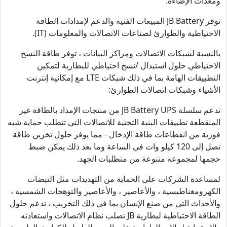
ومعدات الإضاءة.
توفر JB Battery المبيعات الفنية والدعم لإمدادات الطاقة
الاحتياطية والطوارئ لصناعات الاتصالات والمعلومات (IT).
بالنسبة لشبكات الاتصالات ومراكز البيانات ، توفر طاقة النسخ
الاحتياطي حلول استبدال /نسخ احتياطي للبطارية لتمكين
التطبيقات الهامة بما في ذلك شبكات LTE مع إمكانية إنترنت
الأشياء وشبكات اتصالات الطوارئ:
تدعم سلسلة JB Battery UPS من منتجات الإمداد بالطاقة غير
المنقطعة تطبيقات البنية التحتية للاتصالات التي تتطلب حماية شبه
فورية من انقطاعات طاقة الإدخال - مما يوفر حلول تخزين طاقة
تصل إلى 120 كيلو وات في الساعة وما بعد ذلك يمكن ضبط
حجمها لمجموعة متنوعة من متطلبات الجهد.
لمساعدة الشركات على الحماية من التهديدات مثل النبضات
الكهرومغناطيسية ، والأعاصير ، والأعاصير والتوهجات الشمسية ،
والأحداث التي من صنع الإنسان بما في ذلك التخريب ، تدعم حلول
الطاقة الاحتياطية لبطارية JB تصلب نظام الاتصالات واستعادته