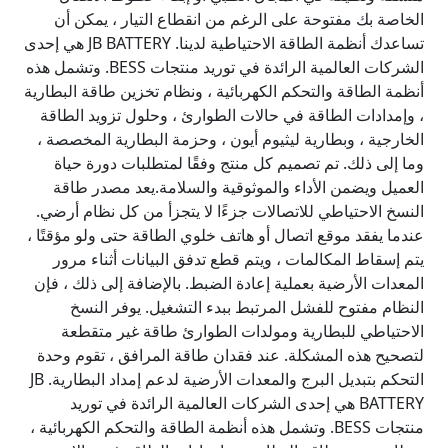
الخاصة بك مفتوحة على الرغم من انقطاع التيار ، يمكن أن
تساعدك أنظمة الطاقة الاحتياطية لدينا. JB BATTERY هي إحدى
الشركات العالمية الرائدة في توريد منتجات BESS. وتشمل هذه
أنظمة الطاقة والتحكم الكهربائية ، ونظام تخزين طاقة البطارية
، وإمدادات الطاقة في حالات الطوارئ ، وحلول تزويد الطاقة
الخارجية ، وبطارية ليثيوم أيون ، وحزمة البطارية المخصصة ،
وما إلى ذلك. تم تصميم كل منتج وفقًا لمتطلبات دورة حياة
العميل ويضمن الأداء والموثوقية والسلامة.يعد مصدر طاقة
النسخ الاحتياطي للاتصالات جزءًا لا يتجزأ من كل نظام أرضي.
عندما يفقد موقع اتصال أو هاتف خلوي الطاقة حتى ولو مؤقتًا ،
يتم إسقاط المكالمات ، ويتم قطع تدفق البيانات أثناء مرور
المعدات الأرضية بعملية إعادة الضبط. بالإضافة إلى ذلك ، فإن
النظام مفتوح للفشل المرتبط ببدء التشغيل. يوفر النسخ
الاحتياطي للبطارية ومولدات الطوارئ طاقة غير متقطعة
لتصحيح هذه المشكلة. عند فقدان طاقة المرافق ، تقوم وحدة
التحكم بتبديل البرج والمعدات الأرضية لدعم إمداد البطارية. JB
BATTERY هي إحدى الشركات العالمية الرائدة في توريد
منتجات BESS. وتشمل هذه أنظمة الطاقة والتحكم الكهربائية ،