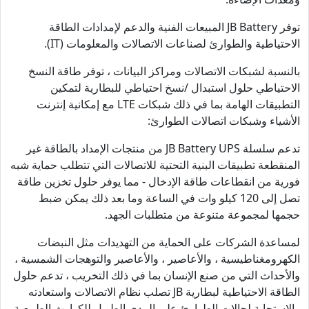
توفر JB Battery المبيعات الفنية والدعم لإمدادات الطاقة
الاحتياطية والطوارئ لصناعات الاتصالات والمعلومات (IT).
بالنسبة لشبكات الاتصالات ومراكز البيانات ، توفر طاقة النسخ
الاحتياطي حلول استبدال /نسخ احتياطي للبطارية لتمكين
التطبيقات الهامة بما في ذلك شبكات LTE مع إمكانية إنترنت
الأشياء وشبكات اتصالات الطوارئ:
تدعم سلسلة JB Battery UPS من منتجات الإمداد بالطاقة غير
المنقطعة تطبيقات البنية التحتية للاتصالات التي تتطلب حماية شبه
فورية من انقطاعات طاقة الإدخال - مما يوفر حلول تخزين طاقة
تصل إلى 120 كيلو وات في الساعة وما بعد ذلك يمكن ضبط
حجمها لمجموعة متنوعة من متطلبات الجهد.
لمساعدة الشركات على الحماية من التهديدات مثل النبضات
الكهرومغناطيسية ، والأعاصير ، والأعاصير والتوهجات الشمسية ،
والأحداث التي من صنع الإنسان بما في ذلك التخريب ، تدعم حلول
الطاقة الاحتياطية لبطارية JB تصلب نظام الاتصالات واستعادته
والاستجابة لحالات الطوارئ على المدى الطويل للكوارث الطبيعية.