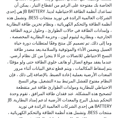
الخاصة بك مفتوحة على الرغم من انقطاع التيار ، يمكن أن
تساعدك أنظمة الطاقة الاحتياطية لدينا. JB BATTERY هي إحدى
الشركات العالمية الرائدة في توريد منتجات BESS. وتشمل هذه
أنظمة الطاقة والتحكم الكهربائية ، ونظام تخزين طاقة البطارية
، وإمدادات الطاقة في حالات الطوارئ ، وحلول تزويد الطاقة
الخارجية ، وبطارية ليثيوم أيون ، وحزمة البطارية المخصصة ،
وما إلى ذلك. تم تصميم كل منتج وفقًا لمتطلبات دورة حياة
العميل ويضمن الأداء والموثوقية والسلامة.يعد مصدر طاقة
النسخ الاحتياطي للاتصالات جزءًا لا يتجزأ من كل نظام أرضي.
عندما يفقد موقع اتصال أو هاتف خلوي الطاقة حتى ولو مؤقتًا ،
يتم إسقاط المكالمات ، ويتم قطع تدفق البيانات أثناء مرور
المعدات الأرضية بعملية إعادة الضبط. بالإضافة إلى ذلك ، فإن
النظام مفتوح للفشل المرتبط ببدء التشغيل. يوفر النسخ
الاحتياطي للبطارية ومولدات الطوارئ طاقة غير متقطعة
لتصحيح هذه المشكلة. عند فقدان طاقة المرافق ، تقوم وحدة
التحكم بتبديل البرج والمعدات الأرضية لدعم إمداد البطارية. JB
BATTERY هي إحدى الشركات العالمية الرائدة في توريد
منتجات BESS. وتشمل هذه أنظمة الطاقة والتحكم الكهربائية ،