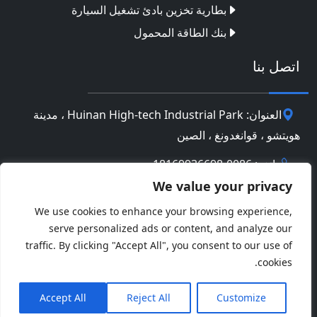
بطارية تخزين بادئ تشغيل السيارة
بنك الطاقة المحمول
اتصل بنا
العنوان: Huinan High-tech Industrial Park ، مدينة
هويتشو ، قوانغدونغ ، الصين
هاتف: 0086-18169936698
We value your privacy
Email:
info@jbbatterychina.com
We use cookies to enhance your browsing experience,
serve personalized ads or content, and analyze our
سياسة الخصوصية
traffic. By clicking "Accept All", you consent to our use of
cookies.
© حقوق النشر 2026 Huizhou JB Battery Technology
Facebook
Twitter
Pinterest
Line
WeChat
Limited. كل الحقوق محفوظة.
Accept All
Reject All
Customize
نشر
WhatsApp
LinkedIn