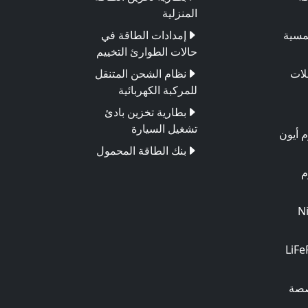
المنزلية
مسية
إمدادات الطاقة في
حالات الطوارئ التخييم
لات
نظام الشحن المتنقل
للمركبة الكهربائية
بطارية تخزين بادئ
تشغيل السيارة
م أيون
بنك الطاقة المحمول
م
 NiMH
ة LiFePO4
صصة