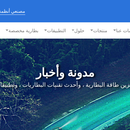
مصنعي أنظمة 
ات عنا
منتجات
حلول
التطبيقات
بطارية مخصصة
مدونة وأخبار
البطارية ، وأحدث تقنيات البطاريات ، وتطبيقات BESS على lfie الخاص ب