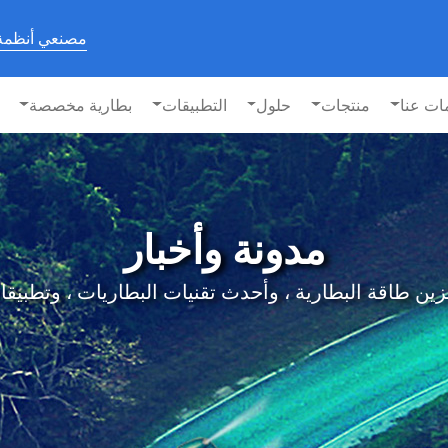
مصنعي أنظمة 
ات عنا
منتجات
حلول
التطبيقات
بطارية مخصصة
مدونة وأخبار
البطارية ، وأحدث تقنيات البطاريات ، وتطبيقات BESS على lfie الخاص ب