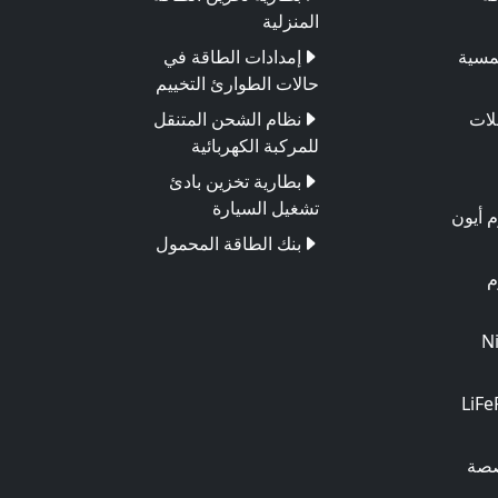
المنزلية
مسية
إمدادات الطاقة في
حالات الطوارئ التخييم
لات
نظام الشحن المتنقل
للمركبة الكهربائية
بطارية تخزين بادئ
تشغيل السيارة
م أيون
بنك الطاقة المحمول
م
 NiMH
ة LiFePO4
صصة