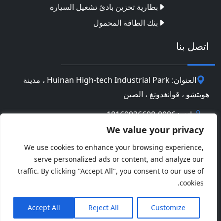
بطارية تخزين بادئ تشغيل السيارة
بنك الطاقة المحمول
اتصل بنا
العنوان: Huinan High-tech Industrial Park ، مدينة
هويتشو ، قوانغدونغ ، الصين
هاتف: 0086-18169936698
We value your privacy
Email:
info@jbbatterychina.com
We use cookies to enhance your browsing experience,
serve personalized ads or content, and analyze our
سياسة الخصوصية
traffic. By clicking "Accept All", you consent to our use of
cookies.
© حقوق النشر 2026 Huizhou JB Battery Technology
Facebook
Twitter
Pinterest
Line
WeChat
Limited. كل الحقوق محفوظة.
Accept All
Reject All
Customize
نشر
WhatsApp
LinkedIn