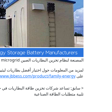
المصنعة لنظام تخزين البطاريات الصين microgrid [/شرح]
لمزيد من المعلومات حول اختيار أفضل بطاريات ليثيوم أيون
على
https://www.jbbess.com/product/family-energy- نظام التخزين - -phosphate-battery.html
< سابق:
تساعد شركات تخزين طاقة البطاريات في حا
تلبية متطلبات الطاقة الصناعية