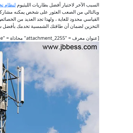
السبب الآخر لاختيار أفضل بطاريات الليثيوم
لنظام تخز
وبالتالي من الصعب العثور على شخص يمكنه مشاركة تج
التخزين لضمان أن طاقتك الشمسية تخدمك بأفضل س
[عنوان معرف = "attachment_2255" محاذاة = "alignnone" العرض = "1020"]