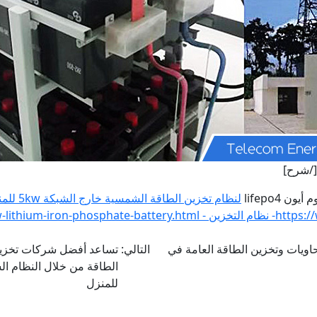
 lifepo4
لنظام تخزين الطاقة الشمسية خارج الشبكة 5kw للمنزل
5kw-lithium-iron
ويات وتخزين الطاقة العامة في
التالي:
للمنزل