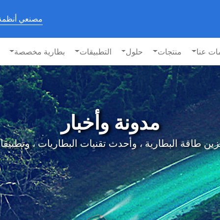
مصنعي أنظمة 
ات عنا
منتجات
حلول
التطبيقات
بطارية مخصصة
مدونة وأخبار
البطارية ، وأحدث تقنيات البطاريات ، وتطبيقات BESS على lfie الخاص ب