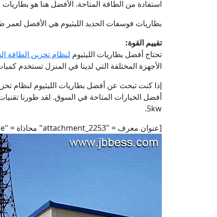
استفادة من الطاقة المتاحة. الأفضل هنا هو بطاريات الليثيوم أيون NMC إذا كنت بحا
بطاريات فوسفات الحديد الليثيوم هي الأفضل لعمر طويل ، في حين أ
تقييم القوة:
تحتاج أفضل بطاريات الليثيوم
لنظام تخزين الطاقة الشم
الأجهزة المختلفة التي لدينا في المنزل تستخدم كميات
أفضل الخيارات المتاحة في السوق. لقد طورنا تقنيات 
5kw.
[عنوان معرف = "attachment_2253" محاذاة = "alignnone" العرض = "1020"]