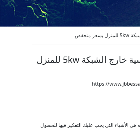
اختيار أفضل بطاريات ليثيوم أيون lifepo4 لنظام تخزين الطاقة الشمسية خارج الشبكة 5kw للمنزل
https://www.jbbess
Wh
 هي الأشياء التي يجب عليك التفكير فيها للحصول