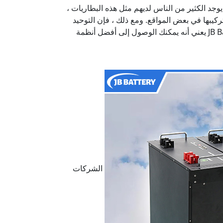
ا يوجد الكثير من الناس لديهم مثل هذه البطاريات ،
يبها في بعض المواقع. ومع ذلك ، فإن التوحيد
القياسي محدود للغاية ، ولهذا تجد العديد من الخصائص والمواصفات في العلامة. يساعد على إجراء مقارنة. باختيارنا ، JB Battery يعني أنه يمكنك الوصول إلى أفضل أنظمة
الشركات