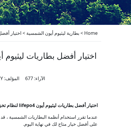
Home
>
بطارية ليثيوم أيون الشمسية
>
اختيار أفضل بطاريات ليثيوم أيون o4
الآراء: 677 المؤلف: China JB BATTERY وقت النشر: 07/13/2022 أصل:
اختيار أفضل بطاريات ليثيوم أيون lifepo4 لنظام تخزين الطاقة الشمسية خارج الشبكة 5kw للمنزل بسعر منخفض
عندما تقرر استخدام أنظمة البطاريات الشمسية ، قد 
على أفضل خيار متاح لك في نهاية اليوم.