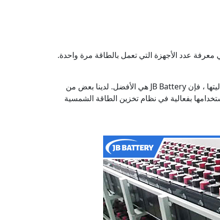
معرفة عدد الأجهزة التي تعمل بالطاقة مرة واحدة.
إذا كنت تبحث عن أفضل بطاريات الليثيوم لنظام تخزين الطاقة الشمسية بقدرة 5 كيلو وات التي تتميز بوظيفتها ودائمها وفعاليتها ، فإن JB Battery هي الأفضل. لدينا بعض من
ستخدامها بفعالية في نظام تخزين الطاقة الشمسية