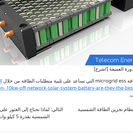
ورة العميقة [/شرح]
ن خلال
الن
n- 10kw-off-network-solar-system-battery-are-they-the-bes
.
ار أفضل بطاريات ليثيوم أيون lifepo4 لنظام تخزين الطاقة الشمسية
التالي:
لماذا تحتاج إلى العثور عل
الشمسية بقدرة 5 كيلو وات للمنزل