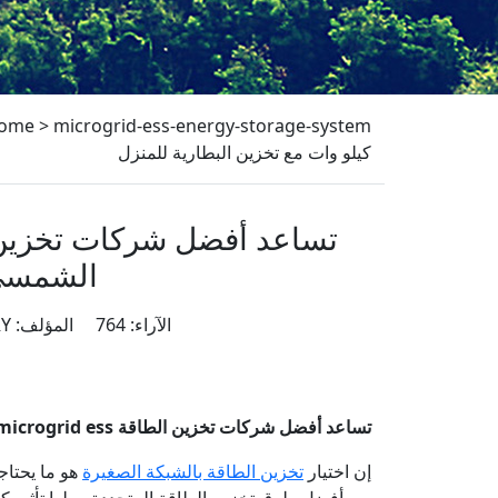
ome
>
microgrid-ess-energy-storage-system
كيلو وات مع تخزين البطارية للمنزل
الشمسي بقدرة 10 كيلو وات
الآراء: 764 المؤلف: China JB BATTERY وقت النشر: 07/22/2022 أصل:
تساعد أفضل شركات تخزين الطاقة microgrid ess في تلبية متطلبات الطاقة من خلال النظام الشمسي بقدرة 10 كيلو وات مع تخزين البطارية للمنزل
إن اختيار
تخزين الطاقة بالشبكة الصغيرة
هو ما يحتاجه
من أفضل طرق تخزين الطاقة المتجددة ، ولها تأثير كبي