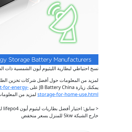
نسخ احتياطي لبطارية الليثيوم أيون الشمسية ذات الد
لمزيد من المعلومات حول أفضل شركات تخزين الطاقة microgrid ess التي تساعد على تلبية متطلبات الطاقة م
يمكنك زيارة JB Battery China على
t-for-energy-
storage-for-home-use.html
لمزيد من المعلومات
< سابق:
اختي
خارج الشبكة 5kw للمنزل بسعر منخفض