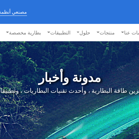
مصنعي أنظمة 
ات عنا
منتجات
حلول
التطبيقات
بطارية مخصصة
مدونة وأخبار
البطارية ، وأحدث تقنيات البطاريات ، وتطبيقات BESS على lfie الخاص ب