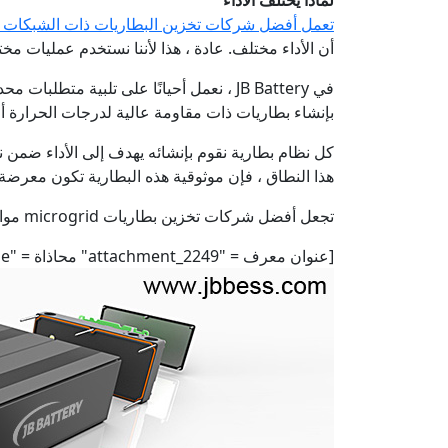
تعمل أفضل شركات تخزين البطاريات ذات الشبكات 
أن الأداء مختلف. عادة ، هذا لأننا نستخدم عمليات مختل
في JB Battery ، نعمل أحيانًا على تلبية 
بإنشاء بطاريات ذات مقاومة عالية لدرجات الحرارة أو 
هذا النطاق ، فإن موثوقية هذه البطارية تكون معرضة
تجعل أفضل شركات تخزين بطاريات microgrid مواصفات البطارية واضحة وتضمن أن يعرف المشترون بالضبط ما سيحصلون عليه في نهاية اليوم.
[عنوان معرف = "attachment_2249" محاذاة = "alignnone" العرض = "1020"]