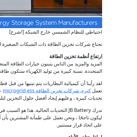
احتياطي للنظام الشمسي خارج الشبكة [/شرح]
تحتاج شركات تخزين الطاقة ذات الشبكات الصغيرة ال
ارتفاع أنظمة تخزين الطاقة
المزيد والمزيد من الناس يتبنون خيارات الطاقة المتج
المتجددة. نسبة كبيرة من توليد الكهرباء ستكون طاق
لقد رأينا أن كيميائية البطاريات يتم تبنيها من قبل قط
تعمل
كبرى شركات تخزين الطاقة microgrid ess
عل
تحديات كبيرة ، وعليهم إيجاد أفضل حلول التخزين لتلب
تدرك JB Battery التحديات الحالية. هذ
ليكون ناجحًا ، ونحن نعمل على طمأنة المشترين بأن أدا
على اتخاذ قرار مستنير.
لماذا يختلف الأداء